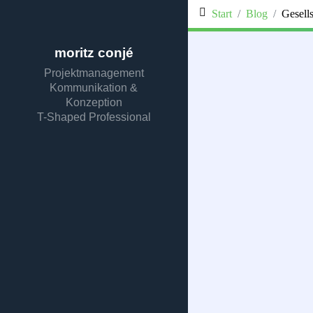
Start
Blog
Gesells
moritz conjé
Projektmanagement
Kommunikation &
Konzeption
T-Shaped Professional