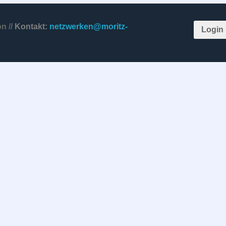
n //
Kontakt:
netzwerken@moritz-
Login