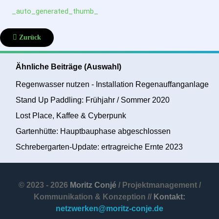
_auto_generated_thumb_
Vorheriger Beitrag: Stand Up Paddling: Frühjahr / Sommer 2020
Zurück
Ähnliche Beiträge (Auswahl)
Regenwasser nutzen - Installation Regenauffanganlage
Stand Up Paddling: Frühjahr / Sommer 2020
Lost Place, Kaffee & Cyberpunk
Gartenhütte: Hauptbauphase abgeschlossen
Schrebergarten-Update: ertragreiche Ernte 2023
© 2023 - 2026
Moritz Conjé
/ Projektmanagement /
Kommunikation & Konzeption //
Kontakt:
netzwerken@moritz-conje.de