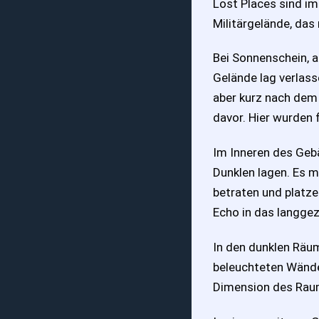
Lost Places sind i
Militärgelände, das
Bei Sonnenschein, a
Gelände lag verlass
aber kurz nach dem
davor. Hier wurden 
Im Inneren des Geb
Dunklen lagen. Es 
betraten und platz
Echo in das langge
In den dunklen Räu
beleuchteten Wände
Dimension des Raum