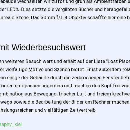
Gebäude wechselten wir zu rot und grün als Ambientfarben
er LED's. Dies setzte die vergilbten Bücher und herabgefal
surreale Szene. Das 30mm f/1.4 Objektiv schaffte hier eine
 mit Wiederbesuchswert
en weiteren Besuch wert und erhält auf der Liste "Lost Place
er vielfältige Motive und Szenen bietet. Er ist außerdem rela
enn einige der Gebäude durch die zerbrochenen Fenster bet
 Touren entspannen ungemein und machen den Kopf frei vo
Kombination aus Bewegung, frischer Luft und freiem kreativ
rwegs sowie die Bearbeitung der Bilder am Rechner machen
hslungsreichen und vielfältigen Zeitvertreib.
raphy_kiel