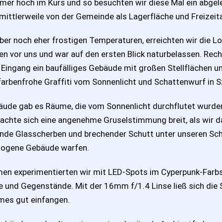
mmer hoch im Kurs und so besuchten wir diese Mal ein abge
 mittlerweile von der Gemeinde als Lagerfläche und Freizeit
ber noch eher frostigen Temperaturen, erreichten wir die L
en vor uns und war auf den ersten Blick naturbelassen. Rech
 Eingang ein baufälliges Gebäude mit großen Stellflächen
farbenfrohe Graffiti vom Sonnenlicht und Schattenwurf in 
äude gab es Räume, die vom Sonnenlicht durchflutet wurden
machte sich eine angenehme Gruselstimmung breit, als wir 
ende Glasscherben und brechender Schutt unter unseren Sch
zogene Gebäude warfen.
men experimentierten wir mit LED-Spots im Cyperpunk-Far
 und Gegenstände. Mit der 16mm f/1.4 Linse ließ sich die
es gut einfangen.