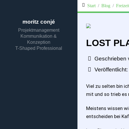
Start
Blog
Freizei
moritz conjé
Projektmanagement
Kommunikation &
LOST PL
Konzeption
T-Shaped Professional
Geschrieben 
Veröffentlicht
Viel zu selten bin 
mit und so trieb es
Meistens wissen wi
entscheiden bei Kaf