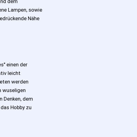
 und dem
lene Lampen, sowie
 bedrückende Nähe
s" einen der
tiv leicht
reten werden
m wuseligen
en Denken, dem
 das Hobby zu