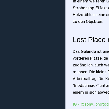
In einem weiteren 
Stroboskop-Effekt d
Holzstühle in eine 
zu den Objekten.
Lost Place
Das Gelände ist ein
vorderen Plätze, da 
zugänglich, auch w
müssen. Die kleine
Arbeitsalltag. Die 
"Blödschnack" unte
einem in sich abwec
IG / @sony_photog