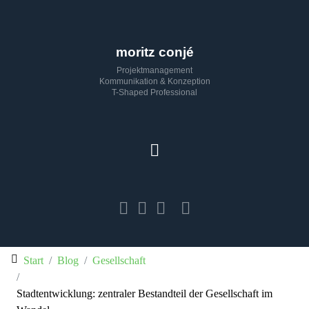
moritz conjé
Projektmanagement
Kommunikation & Konzeption
T-Shaped Professional
Start
Blog
Gesellschaft
Stadtentwicklung: zentraler Bestandteil der Gesellschaft im