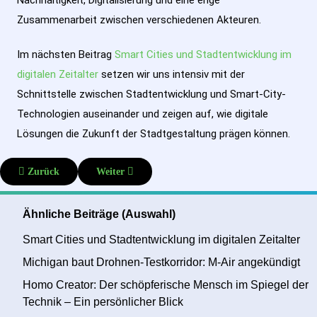
Zusammenarbeit zwischen verschiedenen Akteuren.
Im nächsten Beitrag
Smart Cities und Stadtentwicklung im
digitalen Zeitalter
setzen wir uns intensiv mit der
Schnittstelle zwischen Stadtentwicklung und Smart-City-
Technologien auseinander und zeigen auf, wie digitale
Lösungen die Zukunft der Stadtgestaltung prägen können.
Vorheriger Beitrag: Smart Cities und Stadtentwicklung im digitalen Z
Nächster Beitrag: Smart Cities und Smart Regions
Zurück
Weiter
Ähnliche Beiträge (Auswahl)
Smart Cities und Stadtentwicklung im digitalen Zeitalter
Michigan baut Drohnen-Testkorridor: M-Air angekündigt
Homo Creator: Der schöpferische Mensch im Spiegel der
Technik – Ein persönlicher Blick