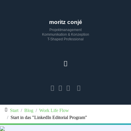
moritz conjé
Projektmanagement
Kommunikation & Konzeption
T-Shaped Professional
Start
Blog
Work Life Flow
Start in das "LinkedIn Editorial Program"