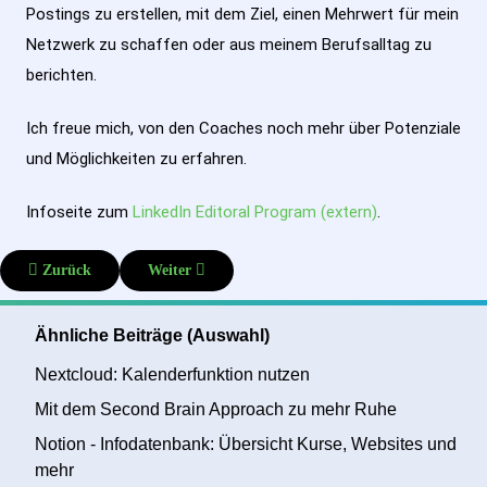
Postings zu erstellen, mit dem Ziel, einen Mehrwert für mein
Netzwerk zu schaffen oder aus meinem Berufsalltag zu
berichten.
Ich freue mich, von den Coaches noch mehr über Potenziale
und Möglichkeiten zu erfahren.
Infoseite zum
LinkedIn Editoral Program (extern)
.
Vorheriger Beitrag: Fokusarbeit und Pomodoro
Nächster Beitrag: Confluence: Datenbanken und W
Zurück
Weiter
Ähnliche Beiträge (Auswahl)
Nextcloud: Kalenderfunktion nutzen
Mit dem Second Brain Approach zu mehr Ruhe
Notion - Infodatenbank: Übersicht Kurse, Websites und
mehr