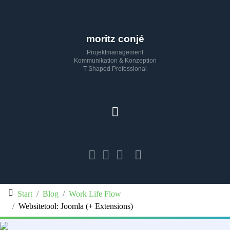
moritz conjé
Projektmanagement
Kommunikation & Konzeption
T-Shaped Professional
Start
Blog
Work Life Flow
Websitetool: Joomla (+ Extensions)