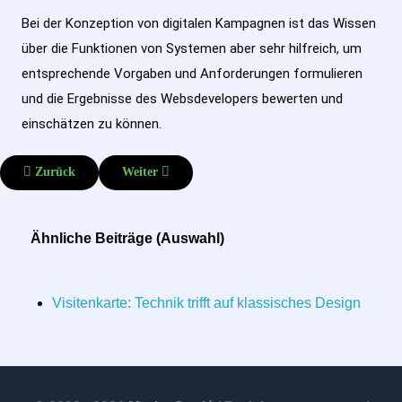
Bei der Konzeption von digitalen Kampagnen ist das Wissen
über die Funktionen von Systemen aber sehr hilfreich, um
entsprechende Vorgaben und Anforderungen formulieren
und die Ergebnisse des Websdevelopers bewerten und
einschätzen zu können.
Vorheriger Beitrag: Tablet im privaten Alltag - sinnvoll oder Overkill
Nächster Beitrag: Webcam-Setup im Homeoffice (mi
Zurück
Weiter
Ähnliche Beiträge (Auswahl)
Visitenkarte: Technik trifft auf klassisches Design